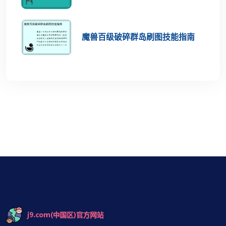
魔兽百级破碎群岛刷图技能指南