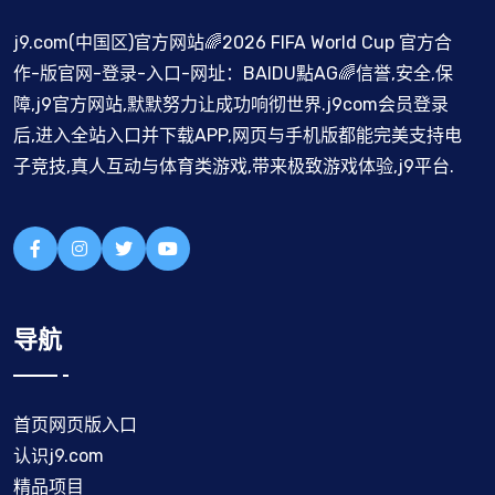
j9.com(中国区)官方网站🌈2026 FIFA World Cup 官方合
作-版官网-登录-入口-网址：BAIDU點AG🌈信誉,安全,保
障,j9官方网站,默默努力让成功响彻世界.j9com会员登录
后,进入全站入口并下载APP,网页与手机版都能完美支持电
子竞技,真人互动与体育类游戏,带来极致游戏体验,j9平台.
导航
首页网页版入口
认识j9.com
精品项目