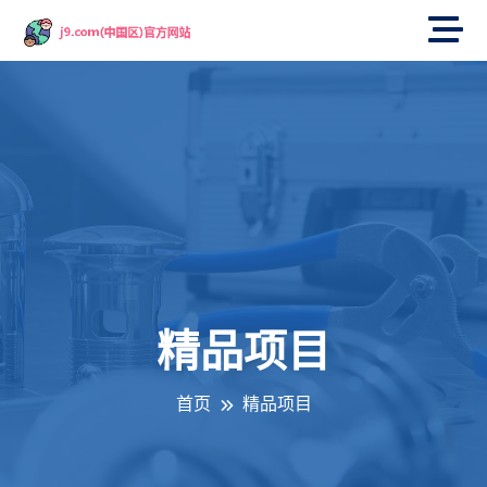
精品项目
首页
精品项目