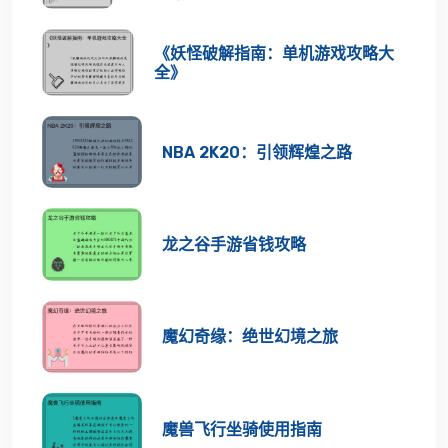
《妖怪破解指南：单机游戏攻略大
全》
NBA 2K20：引领辉煌之路
龙之谷手游省钱攻略
魔幻奇缘：绝世幻境之旅
魔兽飞行坐骑使用指南