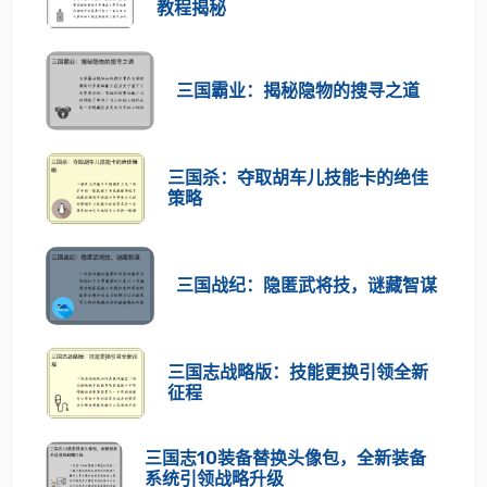
教程揭秘
三国霸业：揭秘隐物的搜寻之道
三国杀：夺取胡车儿技能卡的绝佳
策略
三国战纪：隐匿武将技，谜藏智谋
三国志战略版：技能更换引领全新
征程
三国志10装备替换头像包，全新装备
系统引领战略升级