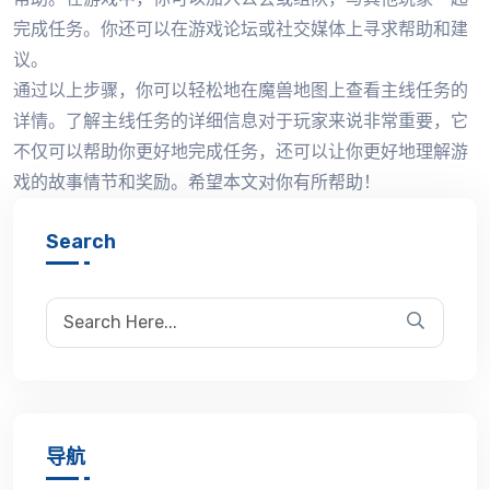
完成任务。你还可以在游戏论坛或社交媒体上寻求帮助和建
议。
通过以上步骤，你可以轻松地在魔兽地图上查看主线任务的
详情。了解主线任务的详细信息对于玩家来说非常重要，它
不仅可以帮助你更好地完成任务，还可以让你更好地理解游
戏的故事情节和奖励。希望本文对你有所帮助！
Search
导航